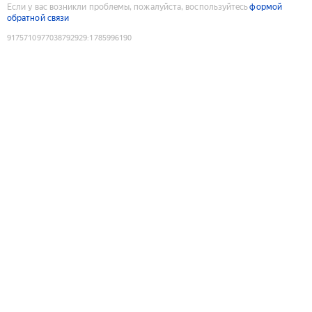
Если у вас возникли проблемы, пожалуйста, воспользуйтесь
формой
обратной связи
9175710977038792929
:
1785996190