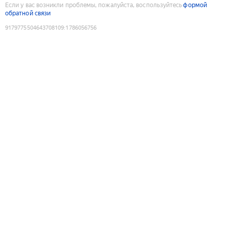
Если у вас возникли проблемы, пожалуйста, воспользуйтесь
формой
обратной связи
9179775504643708109
:
1786056756