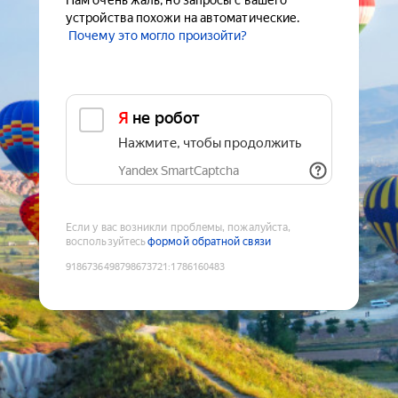
Нам очень жаль, но запросы с вашего
устройства похожи на автоматические.
Почему это могло произойти?
Я не робот
Нажмите, чтобы продолжить
Yandex SmartCaptcha
Если у вас возникли проблемы, пожалуйста,
воспользуйтесь
формой обратной связи
9186736498798673721
:
1786160483