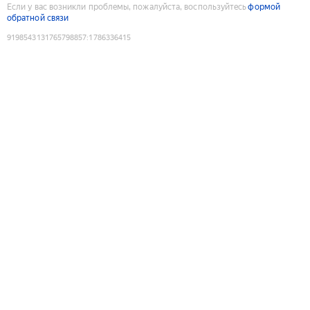
Если у вас возникли проблемы, пожалуйста, воспользуйтесь
формой
обратной связи
9198543131765798857
:
1786336415