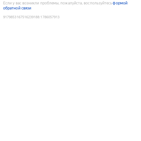
Если у вас возникли проблемы, пожалуйста, воспользуйтесь
формой
обратной связи
9179853167516239188
:
1786057913