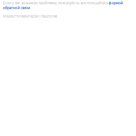
Если у вас возникли проблемы, пожалуйста, воспользуйтесь
формой
обратной связи
9192957701885019238
:
1786253186