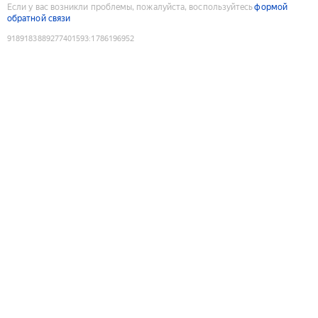
Если у вас возникли проблемы, пожалуйста, воспользуйтесь
формой
обратной связи
9189183889277401593
:
1786196952