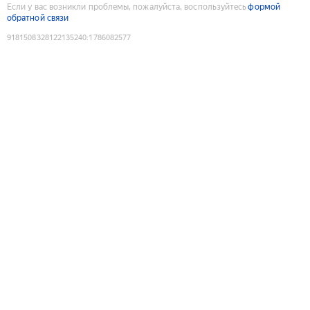
Если у вас возникли проблемы, пожалуйста, воспользуйтесь
формой
обратной связи
9181508328122135240
:
1786082577