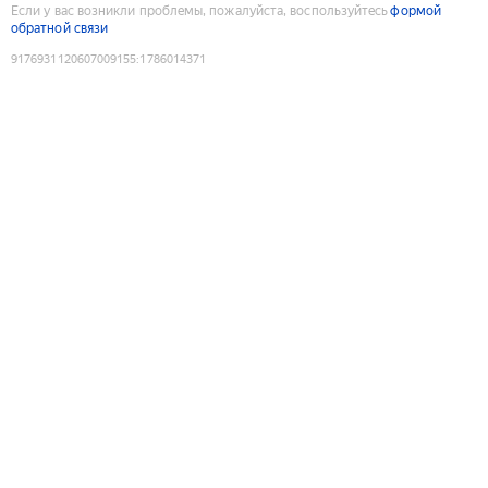
Если у вас возникли проблемы, пожалуйста, воспользуйтесь
формой
обратной связи
9176931120607009155
:
1786014371