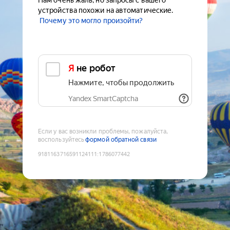
Нам очень жаль, но запросы с вашего
устройства похожи на автоматические.
Почему это могло произойти?
Я не робот
Нажмите, чтобы продолжить
Yandex SmartCaptcha
Если у вас возникли проблемы, пожалуйста,
воспользуйтесь
формой обратной связи
9181163716591124111
:
1786077442