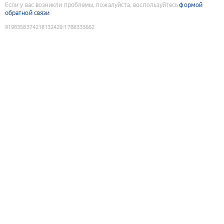
Если у вас возникли проблемы, пожалуйста, воспользуйтесь
формой
обратной связи
9198358374218132429
:
1786333662