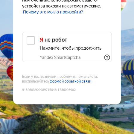
Нам очень жаль, но запросы с вашего
устройства похожи на автоматические.
Почему это могло произойти?
Я не робот
Нажмите, чтобы продолжить
Yandex SmartCaptcha
Если у вас возникли проблемы, пожалуйста,
воспользуйтесь
формой обратной связи
9182603909989715046
:
1786098902