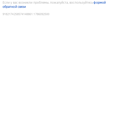
Если у вас возникли проблемы, пожалуйста, воспользуйтесь
формой
обратной связи
9182174258574148861
:
1786092500