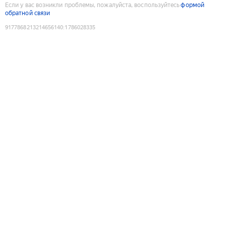
Если у вас возникли проблемы, пожалуйста, воспользуйтесь
формой
обратной связи
9177868213214656140
:
1786028335