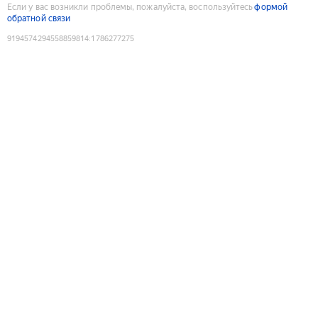
Если у вас возникли проблемы, пожалуйста, воспользуйтесь
формой
обратной связи
9194574294558859814
:
1786277275