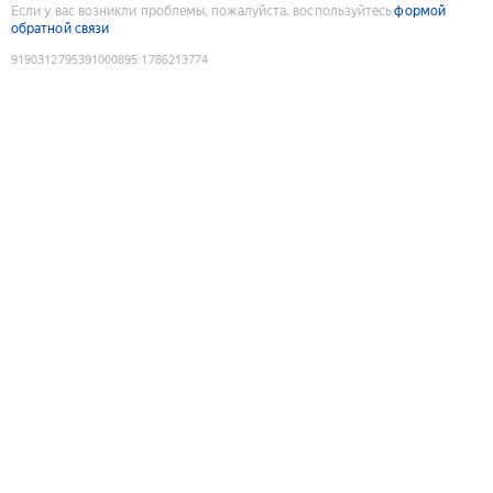
Если у вас возникли проблемы, пожалуйста, воспользуйтесь
формой
обратной связи
9190312795391000895
:
1786213774