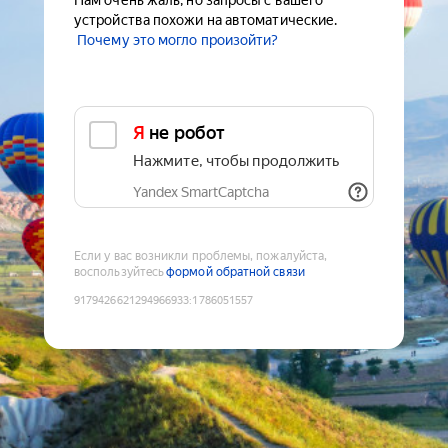
Нам очень жаль, но запросы с вашего
устройства похожи на автоматические.
Почему это могло произойти?
Я не робот
Нажмите, чтобы продолжить
Yandex SmartCaptcha
Если у вас возникли проблемы, пожалуйста,
воспользуйтесь
формой обратной связи
9179426621294966933
:
1786051557