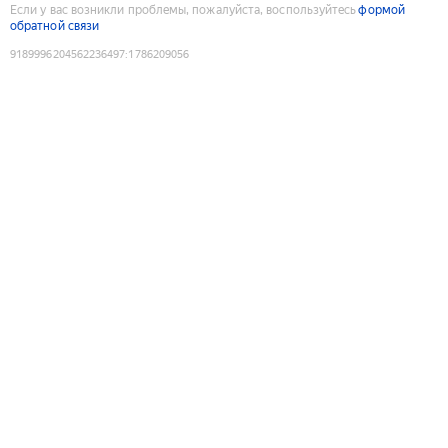
Если у вас возникли проблемы, пожалуйста, воспользуйтесь
формой
обратной связи
9189996204562236497
:
1786209056