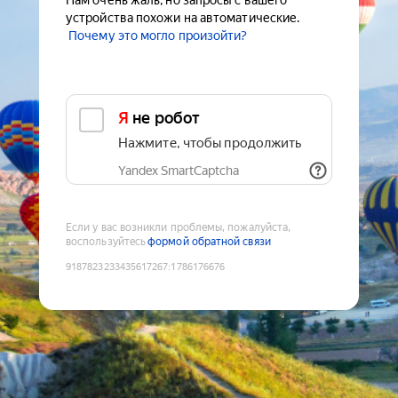
Нам очень жаль, но запросы с вашего
устройства похожи на автоматические.
Почему это могло произойти?
Я не робот
Нажмите, чтобы продолжить
Yandex SmartCaptcha
Если у вас возникли проблемы, пожалуйста,
воспользуйтесь
формой обратной связи
9187823233435617267
:
1786176676