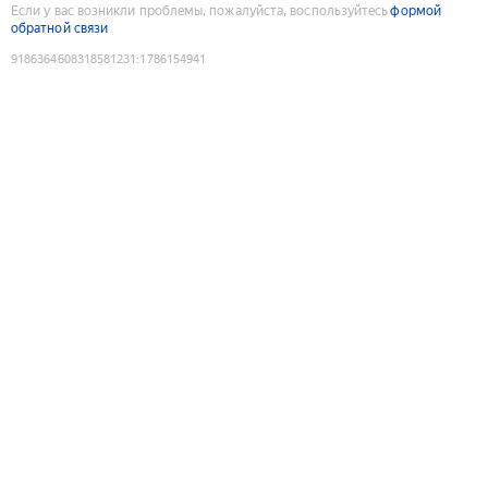
Если у вас возникли проблемы, пожалуйста, воспользуйтесь
формой
обратной связи
9186364608318581231
:
1786154941