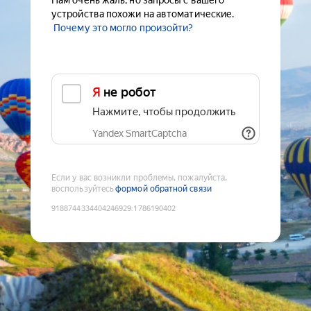
Нам очень жаль, но запросы с вашего
устройства похожи на автоматические.
Почему это могло произойти?
Я не робот
Нажмите, чтобы продолжить
Yandex SmartCaptcha
Если у вас возникли проблемы, пожалуйста,
воспользуйтесь
формой обратной связи
9188744334404246929
:
1786190402