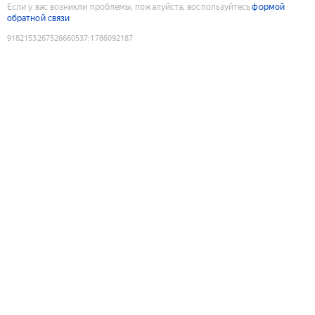
Если у вас возникли проблемы, пожалуйста, воспользуйтесь
формой
обратной связи
9182153267526660537
:
1786092187