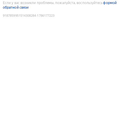
Если у вас возникли проблемы, пожалуйста, воспользуйтесь
формой
обратной связи
9187859951514308284
:
1786177223