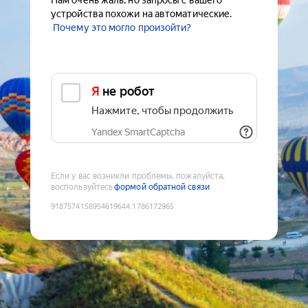
Нам очень жаль, но запросы с вашего
устройства похожи на автоматические.
Почему это могло произойти?
Я не робот
Нажмите, чтобы продолжить
Yandex SmartCaptcha
Если у вас возникли проблемы, пожалуйста,
воспользуйтесь
формой обратной связи
9187574158954619644
:
1786172965