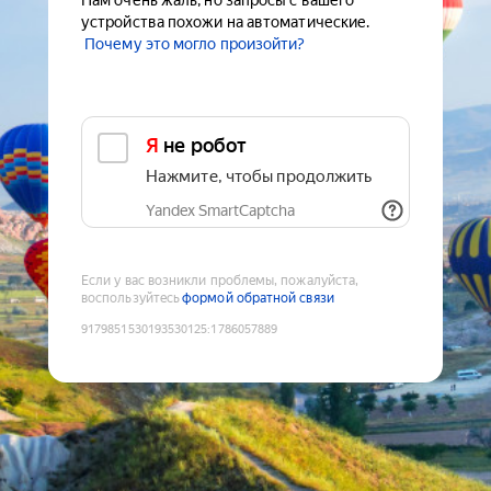
Нам очень жаль, но запросы с вашего
устройства похожи на автоматические.
Почему это могло произойти?
Я не робот
Нажмите, чтобы продолжить
Yandex SmartCaptcha
Если у вас возникли проблемы, пожалуйста,
воспользуйтесь
формой обратной связи
9179851530193530125
:
1786057889