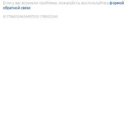
Если у вас возникли проблемы, пожалуйста, воспользуйтесь
формой
обратной связи
9177660534634497533
:
1786025240