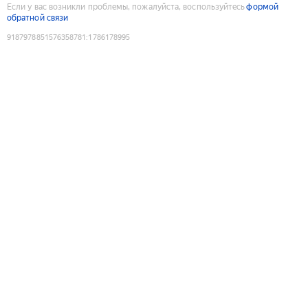
Если у вас возникли проблемы, пожалуйста, воспользуйтесь
формой
обратной связи
9187978851576358781
:
1786178995