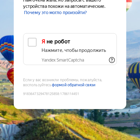
Нам очень жаль, но запросы с вашего
устройства похожи на автоматические.
Почему это могло произойти?
Я не робот
Нажмите, чтобы продолжить
Yandex SmartCaptcha
Если у вас возникли проблемы, пожалуйста,
воспользуйтесь
формой обратной связи
9183647329478125858
:
1786114451