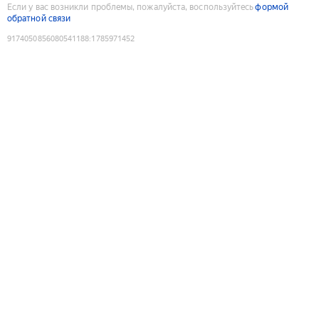
Если у вас возникли проблемы, пожалуйста, воспользуйтесь
формой
обратной связи
9174050856080541188
:
1785971452