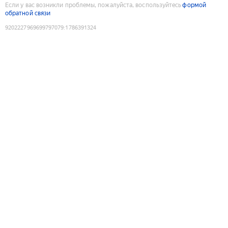
Если у вас возникли проблемы, пожалуйста, воспользуйтесь
формой
обратной связи
9202227969699797079
:
1786391324