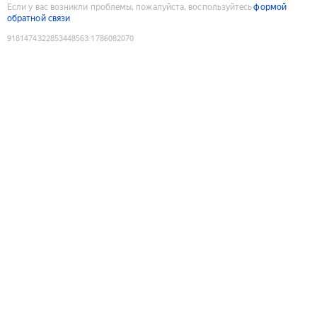
Если у вас возникли проблемы, пожалуйста, воспользуйтесь
формой
обратной связи
9181474322853448563
:
1786082070