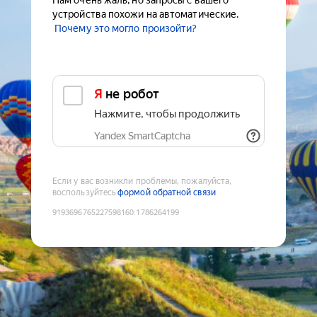
Нам очень жаль, но запросы с вашего
устройства похожи на автоматические.
Почему это могло произойти?
Я не робот
Нажмите, чтобы продолжить
Yandex SmartCaptcha
Если у вас возникли проблемы, пожалуйста,
воспользуйтесь
формой обратной связи
9193696765227598160
:
1786264199