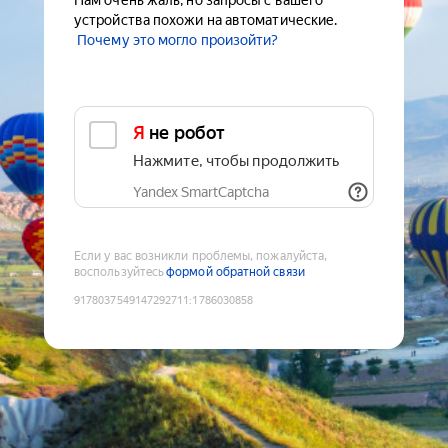
Нам очень жаль, но запросы с вашего
устройства похожи на автоматические.
Почему это могло произойти?
Я не робот
Нажмите, чтобы продолжить
Yandex SmartCaptcha
Если у вас возникли проблемы, пожалуйста,
воспользуйтесь
формой обратной связи
9178037549147292711
:
1786030858