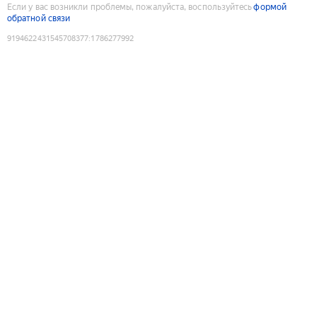
Если у вас возникли проблемы, пожалуйста, воспользуйтесь
формой
обратной связи
9194622431545708377
:
1786277992