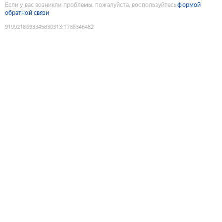
Если у вас возникли проблемы, пожалуйста, воспользуйтесь
формой
обратной связи
9199218693345830313
:
1786346482