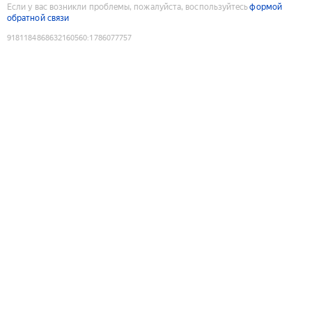
Если у вас возникли проблемы, пожалуйста, воспользуйтесь
формой
обратной связи
9181184868632160560
:
1786077757