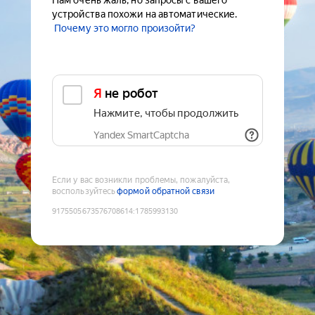
Нам очень жаль, но запросы с вашего
устройства похожи на автоматические.
Почему это могло произойти?
Я не робот
Нажмите, чтобы продолжить
Yandex SmartCaptcha
Если у вас возникли проблемы, пожалуйста,
воспользуйтесь
формой обратной связи
9175505673576708614
:
1785993130