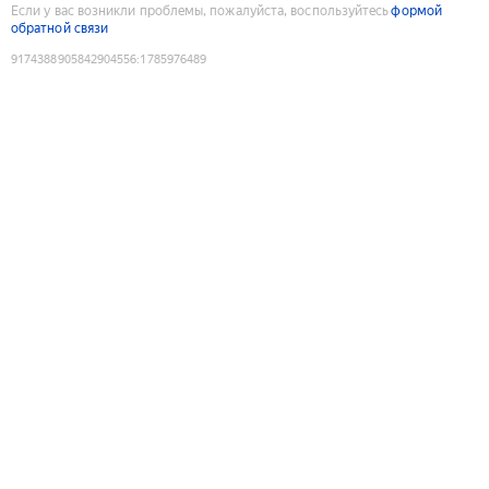
Если у вас возникли проблемы, пожалуйста, воспользуйтесь
формой
обратной связи
9174388905842904556
:
1785976489