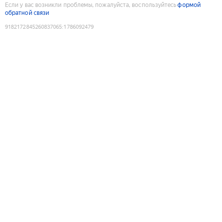
Если у вас возникли проблемы, пожалуйста, воспользуйтесь
формой
обратной связи
9182172845260837065
:
1786092479