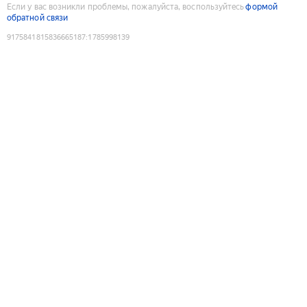
Если у вас возникли проблемы, пожалуйста, воспользуйтесь
формой
обратной связи
9175841815836665187
:
1785998139