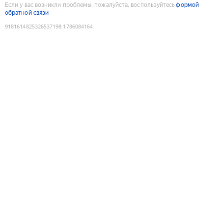
Если у вас возникли проблемы, пожалуйста, воспользуйтесь
формой
обратной связи
9181614825326537198
:
1786084164