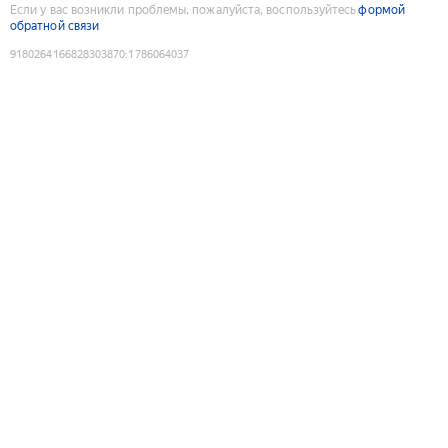
Если у вас возникли проблемы, пожалуйста, воспользуйтесь
формой
обратной связи
9180264166828303870
:
1786064037