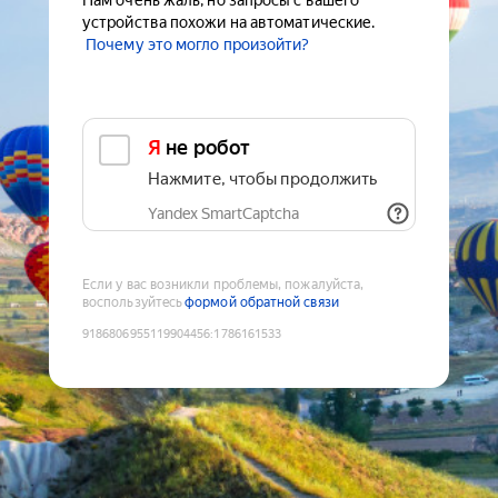
Нам очень жаль, но запросы с вашего
устройства похожи на автоматические.
Почему это могло произойти?
Я не робот
Нажмите, чтобы продолжить
Yandex SmartCaptcha
Если у вас возникли проблемы, пожалуйста,
воспользуйтесь
формой обратной связи
9186806955119904456
:
1786161533