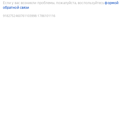
Если у вас возникли проблемы, пожалуйста, воспользуйтесь
формой
обратной связи
9182752460761103998
:
1786101116