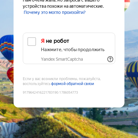
Нам очень жаль, но запросы с вашего
устройства похожи на автоматические.
Почему это могло произойти?
Я не робот
Нажмите, чтобы продолжить
Yandex SmartCaptcha
Если у вас возникли проблемы, пожалуйста,
воспользуйтесь
формой обратной связи
9179642416221783190
:
1786054773