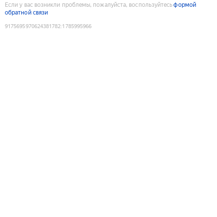
Если у вас возникли проблемы, пожалуйста, воспользуйтесь
формой
обратной связи
9175695970624381782
:
1785995966