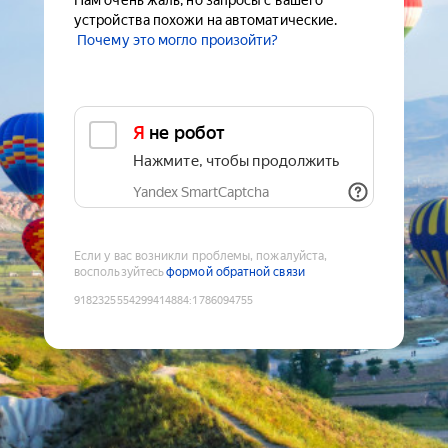
Нам очень жаль, но запросы с вашего
устройства похожи на автоматические.
Почему это могло произойти?
Я не робот
Нажмите, чтобы продолжить
Yandex SmartCaptcha
Если у вас возникли проблемы, пожалуйста,
воспользуйтесь
формой обратной связи
9182325554299414884
:
1786094755