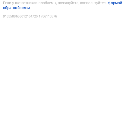
Если у вас возникли проблемы, пожалуйста, воспользуйтесь
формой
обратной связи
9183588658012164720
:
1786113576