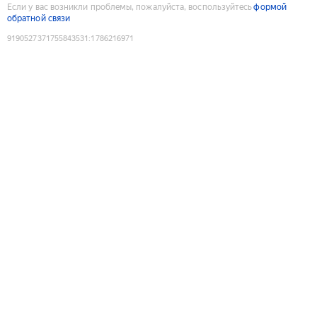
Если у вас возникли проблемы, пожалуйста, воспользуйтесь
формой
обратной связи
9190527371755843531
:
1786216971