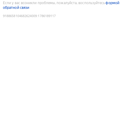
Если у вас возникли проблемы, пожалуйста, воспользуйтесь
формой
обратной связи
9188658104682624009
:
1786189117